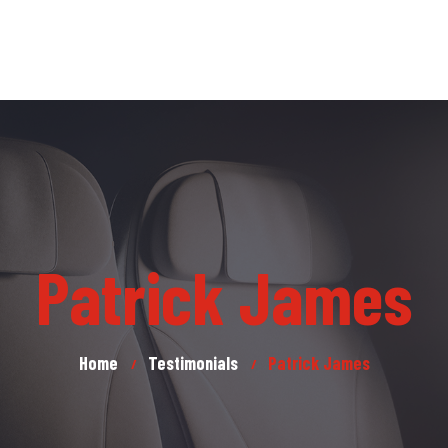
Patrick James
Home
Testimonials
Patrick James