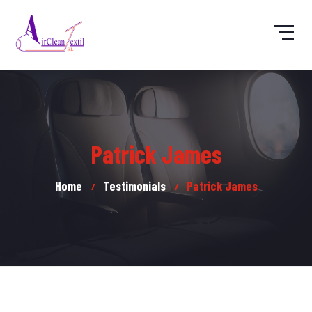
Patrick James
Home
Testimonials
Patrick James